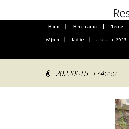
De Botte
Home
Herenkamer
Terras
Wijnen
Koffie
Vergaderen
a la carte 2026
Lunche
Privat Dining
Dinere
20220615_174050