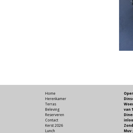
Home
Open
Herenkamer
Dins
Terras
Woen
Beleving
van 1
Reserveren
Dine
Contact
inlo
Kerst 2026
Zond
Lunch
Muv 