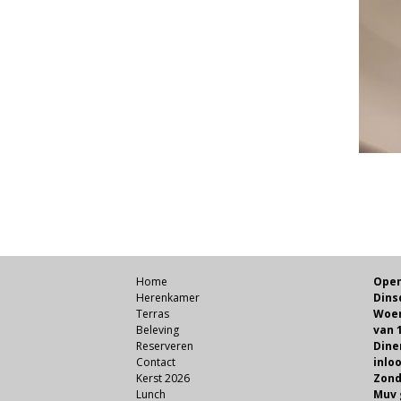
Home
Open
Herenkamer
Dins
Terras
Woen
Beleving
van 1
Reserveren
Dine
Contact
inlo
Kerst 2026
Zond
Lunch
Muv 