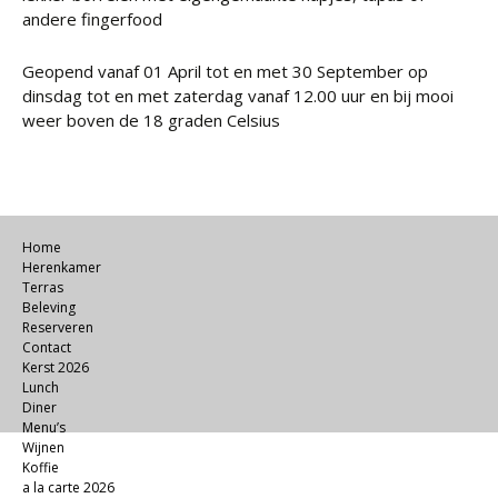
andere fingerfood
Geopend vanaf 01 April tot en met 30 September op
dinsdag tot en met zaterdag vanaf 12.00 uur en bij mooi
weer boven de 18 graden Celsius
Home
Herenkamer
Terras
Beleving
Reserveren
Contact
Kerst 2026
Lunch
Diner
Menu’s
Wijnen
Koffie
a la carte 2026