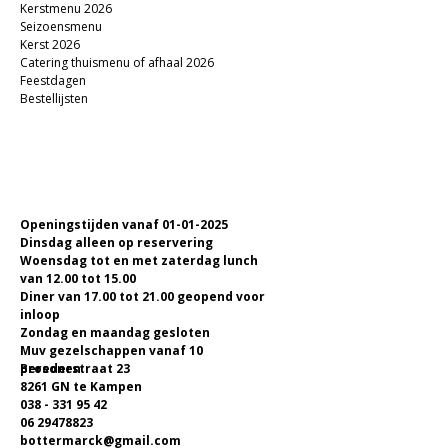
Kerstmenu 2026
Seizoensmenu
Kerst 2026
Catering thuismenu of afhaal 2026
Feestdagen
Bestellijsten
Openingstijden vanaf 01-01-2025
Dinsdag alleen op reservering
Woensdag tot en met zaterdag lunch
van 12.00 tot 15.00
Diner van 17.00 tot 21.00 geopend voor
inloop
Zondag en maandag gesloten
Muv gezelschappen vanaf 10
personen
Broederstraat 23
8261 GN te Kampen
038 - 331 95 42
06 29478823
bottermarck@gmail.com