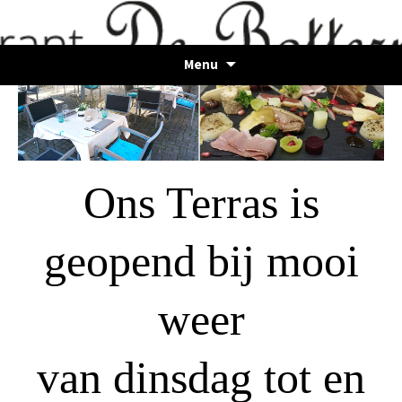
De Bottermarck
Spring
Menu
naar
inhoud
Ons Terras is
geopend bij mooi
weer
van dinsdag tot en