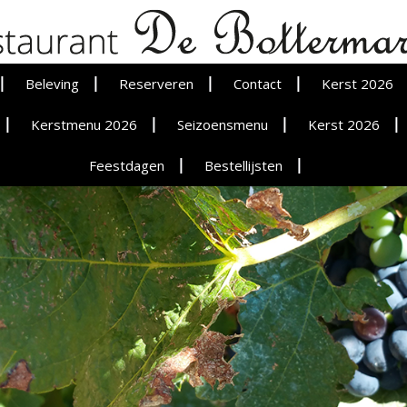
rmarck
Spring
Beleving
Reserveren
Contact
Kerst 2026
naar
inhoud
n
Virtuele Tour
Kerstmenu 2026
Seizoensmenu
Kerst 2026
n
Michelin
Feestdagen
Bestellijsten