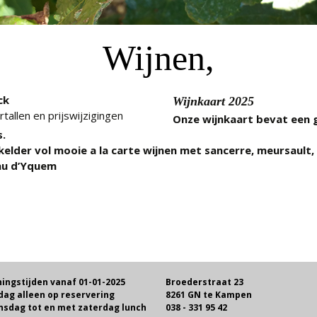
Wijnen,
ck
Wijnkaart 2025
tallen en prijswijzigingen
Onze wijnkaart bevat een gr
s.
 kelder vol mooie a la carte wijnen met sancerre, meursault
au d’Yquem
ingstijden vanaf 01-01-2025
Broederstraat 23
dag alleen op reservering
8261 GN te Kampen
sdag tot en met zaterdag lunch
038 - 331 95 42