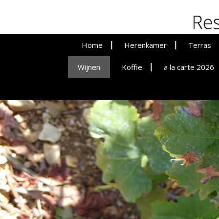
De Botte
Home
Herenkamer
Terras
Wijnen
Koffie
Vergaderen
a la carte 2026
Lunche
Privat Dining
Dinere